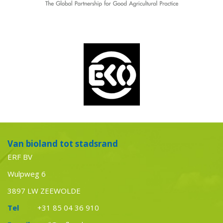
Van bioland tot stadsrand
ERF BV
Wulpweg 6
3897 LW ZEEWOLDE
Tel
+31 85 04 36 910