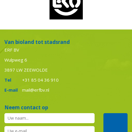
Van bioland tot stadsrand
ERF BV
Wulpweg 6
3897 LW ZEEWOLDE
Tel
+31 85 04 36 910
E-mail
mail@erfbv.nl
Neem contact op