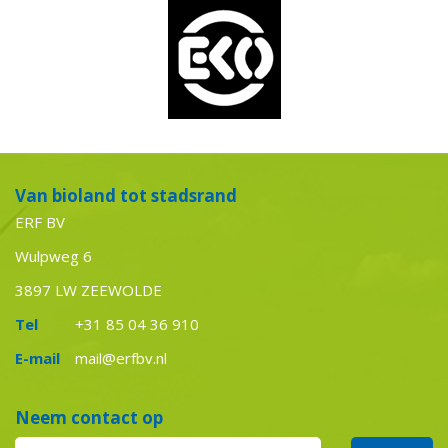
Van bioland tot stadsrand
ERF BV
Wulpweg 6
3897 LW ZEEWOLDE
Tel
+31 85 04 36 910
E-mail
mail@erfbv.nl
Neem contact op